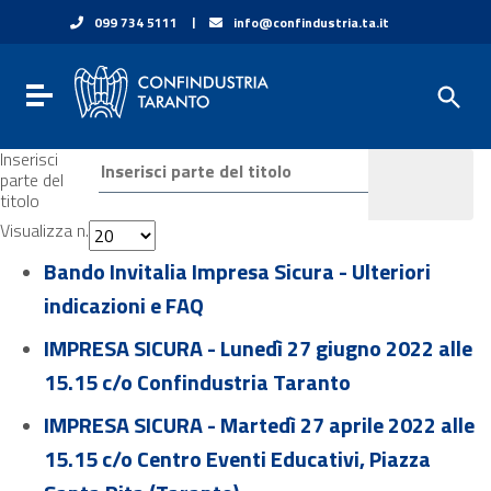
Vai ai contenuti
|
099 734 5111
info@confindustria.ta.it
Vai al menu di navigazione
Vai al footer
Toggle navigation
Inserisci
parte del
titolo
Visualizza n.
Bando Invitalia Impresa Sicura - Ulteriori
indicazioni e FAQ
IMPRESA SICURA - Lunedì 27 giugno 2022 alle
15.15 c/o Confindustria Taranto
IMPRESA SICURA - Martedì 27 aprile 2022 alle
15.15 c/o Centro Eventi Educativi, Piazza