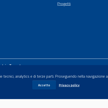
Progetti
stria Taranto
Renato Dario, 65
e tecnici, analytics e di terze parti. Proseguendo nella navigazione acc
- 74121
Accetto
Privacy policy
 5111
ndustria.ta.it