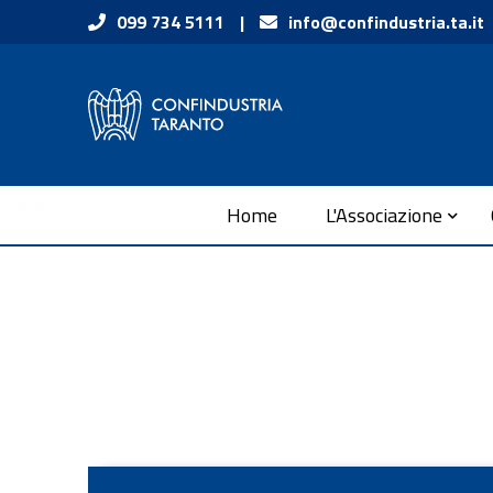
Vai ai contenuti
099 734 5111
|
info@confindustria.ta.it
Vai al menu di navigazione
Vai al footer
Submenu
Home
L'Associazione