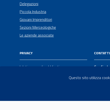
Delegazioni
Piccola Industria
Giovani Imprenditori
Sezioni Merceologiche
Le aziende associate
PRIVACY
CONTATTI
I dati personali pubblicati sono
Confindu
riutilizzabili solo alle condizioni previste
Via Lupo 
Questo sito utilizza cooki
dalla direttiva comunitaria 2003/98/CE e
Taranto 
dal
d.lgs.
36/2006
099 734
info@confi