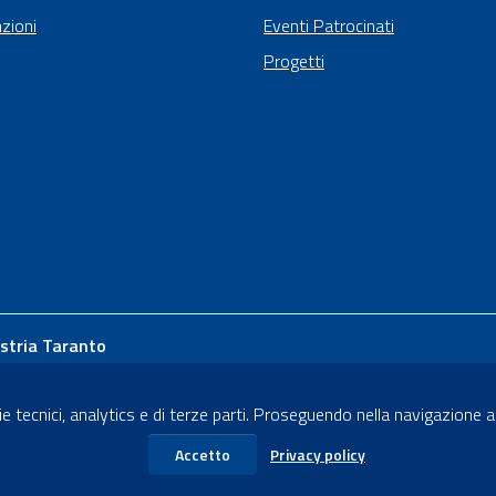
zioni
Eventi Patrocinati
Progetti
stria Taranto
Renato Dario, 65
- 74121
e tecnici, analytics e di terze parti. Proseguendo nella navigazione acc
 5111
Accetto
Privacy policy
ndustria.ta.it