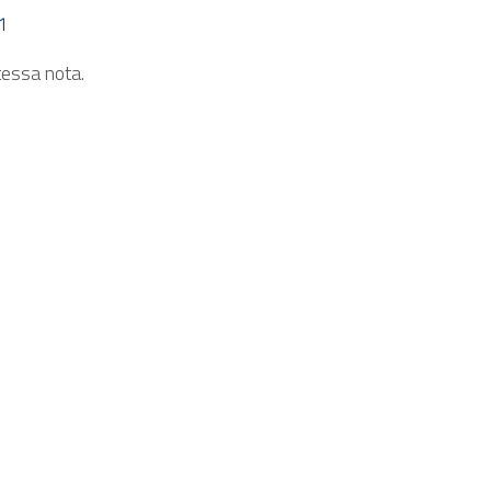
1
tessa nota.