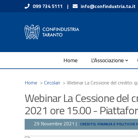
Vai ai contenuti
099 734 5111
|
info@confindustria.ta.it
Vai al menu di navigazione
Vai al footer
Submenu
Home
L'Associazione
Home
>
Circolari
>
Webinar La Cessione del credito: 
Webinar La Cessione del c
2021 ore 15.00 - Piattaf
29 Novembre 2021 |
CREDITO, FINANZA E POLITICHE F