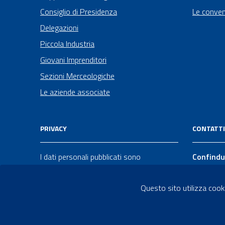
Consiglio di Presidenza
Le conven
Delegazioni
Piccola Industria
Giovani Imprenditori
Sezioni Merceologiche
Le aziende associate
PRIVACY
CONTATTI
I dati personali pubblicati sono
Confindu
riutilizzabili solo alle condizioni previste
Via Lupo 
dalla direttiva comunitaria 2003/98/CE e
Taranto 
Questo sito utilizza cooki
dal
d.lgs.
36/2006
099 734
info@confi