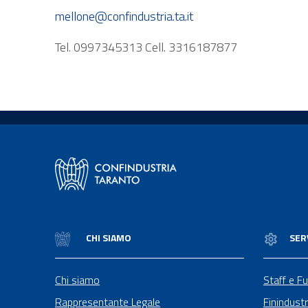
mellone@confindustria.ta.it
Tel. 0997345313 Cell. 3316187877
CHI SIAMO
SER
Chi siamo
Staff e Fu
Rappresentante Legale
Finindustr