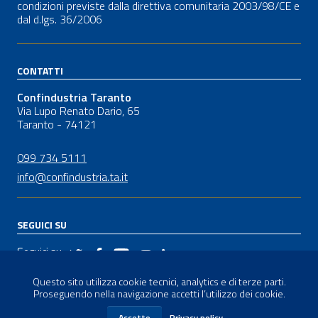
condizioni previste dalla direttiva comunitaria 2003/98/CE e
dal
d.lgs.
36/2006
CONTATTI
Confindustria Taranto
Via Lupo Renato Dario, 65
Taranto - 74121
099 734 5111
info@confindustria.ta.it
SEGUICI SU
Seguici su
Questo sito utilizza cookie tecnici, analytics e di terze parti.
Proseguendo nella navigazione accetti l’utilizzo dei cookie.
Sezione Link Utili
Privacy-Cookies
|
Credits
Accetto
Privacy policy