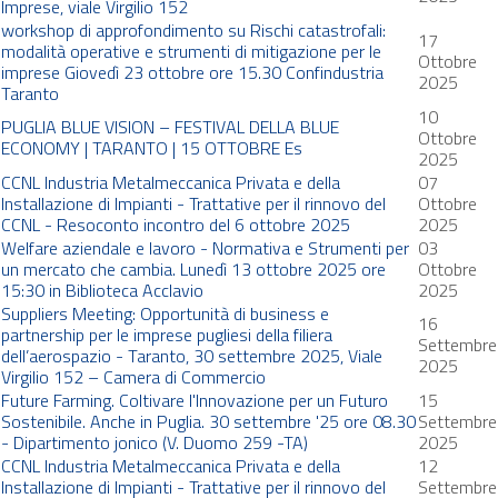
Imprese, viale Virgilio 152
workshop di approfondimento su Rischi catastrofali:
17
modalità operative e strumenti di mitigazione per le
Ottobre
imprese Giovedì 23 ottobre ore 15.30 Confindustria
2025
Taranto
10
PUGLIA BLUE VISION – FESTIVAL DELLA BLUE
Ottobre
ECONOMY | TARANTO | 15 OTTOBRE Es
2025
CCNL Industria Metalmeccanica Privata e della
07
Installazione di Impianti - Trattative per il rinnovo del
Ottobre
CCNL - Resoconto incontro del 6 ottobre 2025
2025
Welfare aziendale e lavoro - Normativa e Strumenti per
03
un mercato che cambia. Lunedì 13 ottobre 2025 ore
Ottobre
15:30 in Biblioteca Acclavio
2025
Suppliers Meeting: Opportunità di business e
16
partnership per le imprese pugliesi della filiera
Settembre
dell’aerospazio - Taranto, 30 settembre 2025, Viale
2025
Virgilio 152 – Camera di Commercio
Future Farming. Coltivare l'Innovazione per un Futuro
15
Sostenibile. Anche in Puglia. 30 settembre '25 ore 08.30
Settembre
- Dipartimento jonico (V. Duomo 259 -TA)
2025
CCNL Industria Metalmeccanica Privata e della
12
Installazione di Impianti - Trattative per il rinnovo del
Settembre