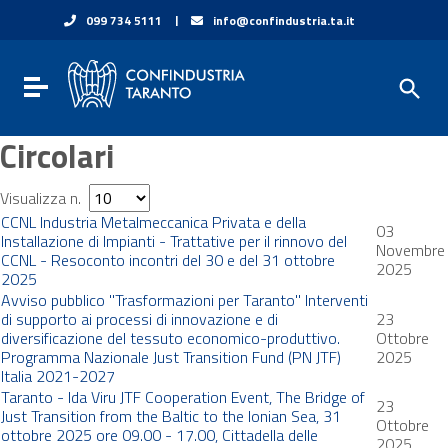
Vai ai contenuti
|
099 734 5111
info@confindustria.ta.it
Vai al menu di navigazione
Vai al footer
Toggle navigation
Circolari
Visualizza n.
CCNL Industria Metalmeccanica Privata e della
03
Installazione di Impianti - Trattative per il rinnovo del
Novembre
CCNL - Resoconto incontri del 30 e del 31 ottobre
2025
2025
Avviso pubblico "Trasformazioni per Taranto" Interventi
di supporto ai processi di innovazione e di
23
diversificazione del tessuto economico-produttivo.
Ottobre
Programma Nazionale Just Transition Fund (PN JTF)
2025
Italia 2021-2027
Taranto - Ida Viru JTF Cooperation Event, The Bridge of
23
Just Transition from the Baltic to the Ionian Sea, 31
Ottobre
ottobre 2025 ore 09.00 - 17.00, Cittadella delle
2025