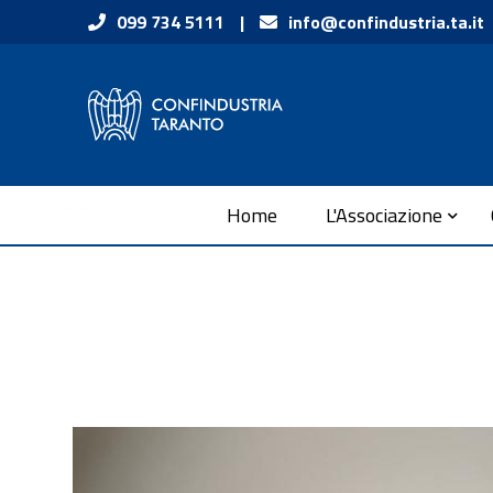
Vai ai contenuti
099 734 5111
|
info@confindustria.ta.it
Vai al menu di navigazione
Vai al footer
Submenu
Home
L'Associazione