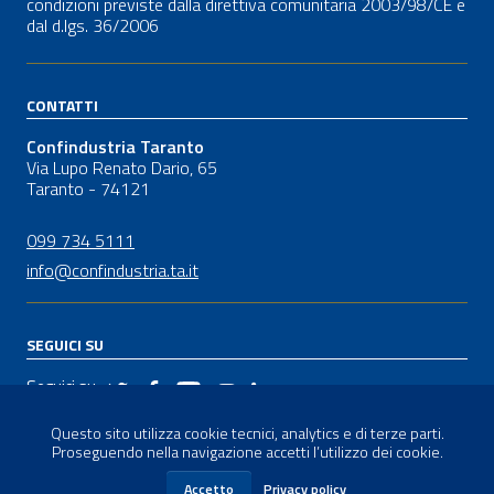
condizioni previste dalla direttiva comunitaria 2003/98/CE e
dal
d.lgs.
36/2006
CONTATTI
Confindustria Taranto
Via Lupo Renato Dario, 65
Taranto - 74121
099 734 5111
info@confindustria.ta.it
SEGUICI SU
Seguici su
Questo sito utilizza cookie tecnici, analytics e di terze parti.
Proseguendo nella navigazione accetti l’utilizzo dei cookie.
Sezione Link Utili
Privacy-Cookies
|
Credits
Accetto
Privacy policy