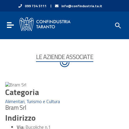
Vai ai contenuti
|
099 734 5111
info@confindustria.ta.it
Vai al menu di navigazione
Vai al footer
Toggle navigation
LE AZIENDE ASSOCIATE
Categoria
Alimentari, Turismo e Cultura
Bram Srl
Indirizzo
Via:
Bucoliche n.1