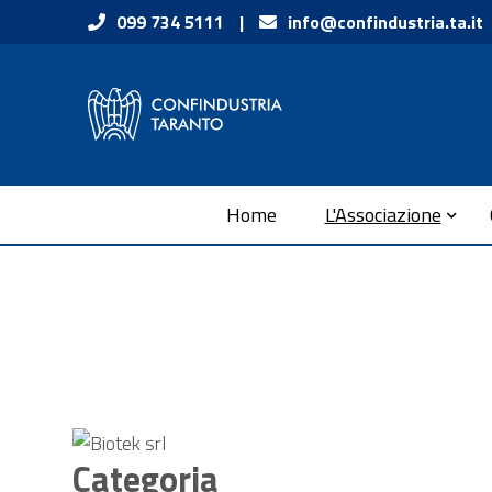
Vai ai contenuti
099 734 5111
|
info@confindustria.ta.it
Vai al menu di navigazione
Vai al footer
Submenu
Home
L'Associazione
Categoria