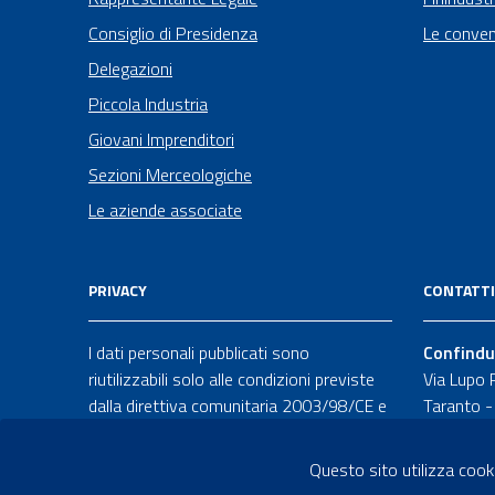
Consiglio di Presidenza
Le conven
Delegazioni
Piccola Industria
Giovani Imprenditori
Sezioni Merceologiche
Le aziende associate
PRIVACY
CONTATTI
I dati personali pubblicati sono
Confindu
riutilizzabili solo alle condizioni previste
Via Lupo 
dalla direttiva comunitaria 2003/98/CE e
Taranto 
dal
d.lgs.
36/2006
099 734
Questo sito utilizza cooki
info@confi