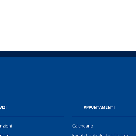
VIZI
APPUNTAMENTI
nzioni
Calendario
ia srl
Eventi Confindustria Taranto