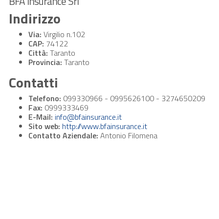
BFA Insurance Srl
Indirizzo
Via:
Virgilio n.102
CAP:
74122
Città:
Taranto
Provincia:
Taranto
Contatti
Telefono:
099330966 - 0995626100 - 3274650209
Fax:
0999333469
E-Mail:
info@bfainsurance.it
Sito web:
http://www.bfainsurance.it
Contatto Aziendale:
Antonio Filomena