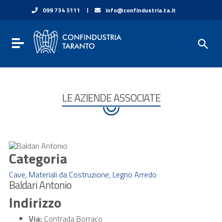
Vai ai contenuti
|
099 734 5111
info@confindustria.ta.it
Vai al menu di navigazione
Vai al footer
Toggle navigation
LE AZIENDE ASSOCIATE
Categoria
Cave, Materiali da Costruzione, Legno Arredo
Baldari Antonio
Indirizzo
Via:
Contrada Borraco