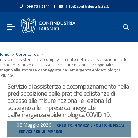
Vai ai contenuti
|
099 734 5111
info@confindustria.ta.it
Vai al menu di navigazione
Vai al footer
Toggle navigation
Home
>
Coronavirus
>
rvizio di assistenza e accompagnamento nella predisposizione delle
atiche ed istanze di accesso alle misure nazionali e regionali di
stegno alle imprese danneggiate dall'emergenza epidemiologica
VID 19.
Servizio di assistenza e accompagnamento nella
predisposizione delle pratiche ed istanze di
accesso alle misure nazionali e regionali di
sostegno alle imprese danneggiate
dall'emergenza epidemiologica COVID 19.
08 Maggio 2020 |
CREDITO, FINANZA E POLITICHE FISCALI
SERVIZI PER LE IMPRESE