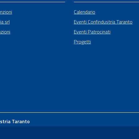
nzioni
Calendario
ia srl
Eventi Confindustria Taranto
zioni
Eventi Patrocinati
Progetti
stria Taranto
Renato Dario, 65
- 74121