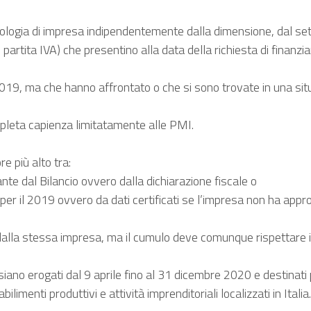
ogia di impresa indipendentemente dalla dimensione, dal settore 
di partita IVA) che presentino alla data della richiesta di finanzi
019, ma che hanno affrontato o che si sono trovate in una situ
mpleta capienza limitatamente alle PMI.
e più alto tra:
ante dal Bilancio ovvero dalla dichiarazione fiscale o
 per il 2019 ovvero da dati certificati se l’impresa non ha approv
alla stessa impresa, ma il cumulo deve comunque rispettare i l
no erogati dal 9 aprile fino al 31 dicembre 2020 e destinati pe
bilimenti produttivi e attività imprenditoriali localizzati in I