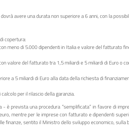
 dovrà avere una durata non superiore a 6 anni, con la possibil
di copertura:
 meno di 5.000 dipendenti in Italia e valore del fatturato fino a
valore del fatturato tra 1,5 miliardi e 5 miliardi di Euro o con 
ore a 5 miliardi di Euro alla data della richiesta di finanziame
calcolo per il rilascio della garanzia.
zia - è prevista una procedura “semplificata” in favore di impr
euro, mentre per le imprese con fatturato e dipendenti superiori
e finanze, sentito il Ministro dello sviluppo economico, sulla 