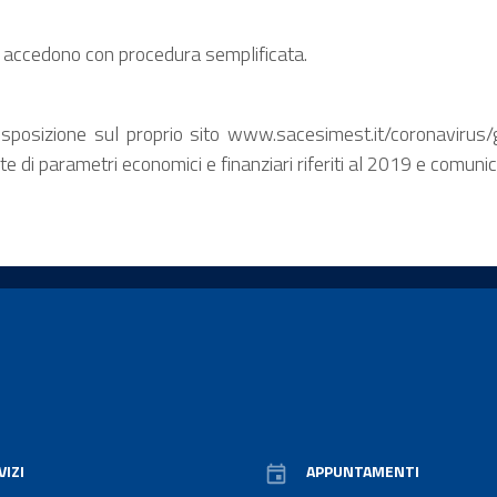
e accedono con procedura semplificata.
osizione sul proprio sito www.sacesimest.it/coronavirus/ga
nte di parametri economici e finanziari riferiti al 2019 e comunic
VIZI
APPUNTAMENTI