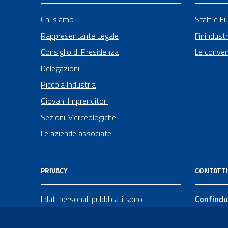
Chi siamo
Staff e Fu
Rappresentante Legale
Finindustr
Consiglio di Presidenza
Le conven
Delegazioni
Piccola Industria
Giovani Imprenditori
Sezioni Merceologiche
Le aziende associate
PRIVACY
CONTATTI
I dati personali pubblicati sono
Confindu
riutilizzabili solo alle condizioni previste
Via Lupo 
dalla direttiva comunitaria 2003/98/CE e
Taranto 