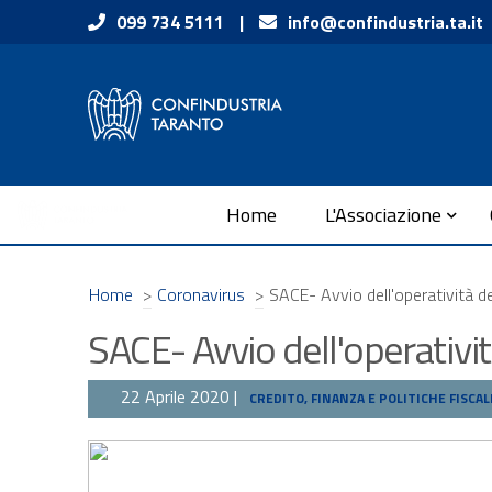
Vai ai contenuti
099 734 5111
|
info@confindustria.ta.it
Vai al menu di navigazione
Vai al footer
Submenu
Home
L'Associazione
Home
>
Coronavirus
>
SACE- Avvio dell'operatività de
SACE- Avvio dell'operativit
22 Aprile 2020 |
CREDITO, FINANZA E POLITICHE FISCAL