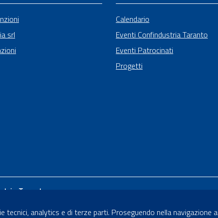
nzioni
Calendario
ia srl
Eventi Confindustria Taranto
zioni
Eventi Patrocinati
Progetti
stria Taranto
Renato Dario, 65
e tecnici, analytics e di terze parti. Proseguendo nella navigazione acc
- 74121