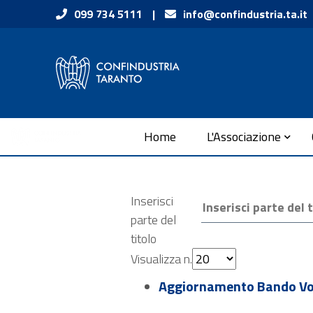
Vai ai contenuti
099 734 5111
|
info@confindustria.ta.it
Vai al menu di navigazione
Vai al footer
Submenu
Home
L'Associazione
Inserisci
parte del
titolo
Visualizza n.
Aggiornamento Bando Vou