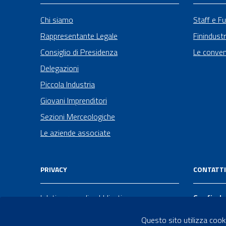
Chi siamo
Staff e Fu
Rappresentante Legale
Finindustr
Consiglio di Presidenza
Le conven
Delegazioni
Piccola Industria
Giovani Imprenditori
Sezioni Merceologiche
Le aziende associate
PRIVACY
CONTATTI
I dati personali pubblicati sono
Confindu
riutilizzabili solo alle condizioni previste
Via Lupo 
Questo sito utilizza cooki
dalla direttiva comunitaria 2003/98/CE e
Taranto 