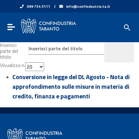
Vai ai contenuti
|
099 734 5111
info@confindustria.ta.it
Vai al menu di navigazione
Vai al footer
Toggle navigation
Inserisci
parte del
titolo
Visualizza n.
Conversione in legge del DL Agosto - Nota di
approfondimento sulle misure in materia di
credito, finanza e pagamenti