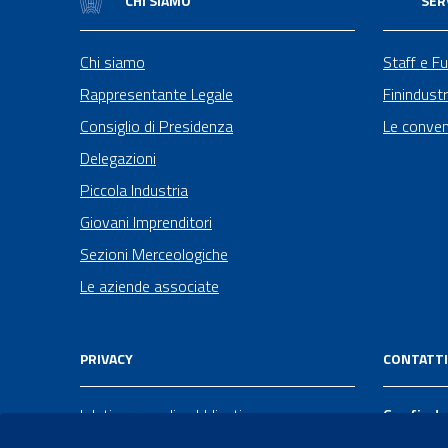
CHI SIAMO
SER
Chi siamo
Staff e Fu
Rappresentante Legale
Finindustr
Consiglio di Presidenza
Le conven
Delegazioni
Piccola Industria
Giovani Imprenditori
Sezioni Merceologiche
Le aziende associate
PRIVACY
CONTATTI
I dati personali pubblicati sono
Confindu
riutilizzabili solo alle condizioni previste
Via Lupo 