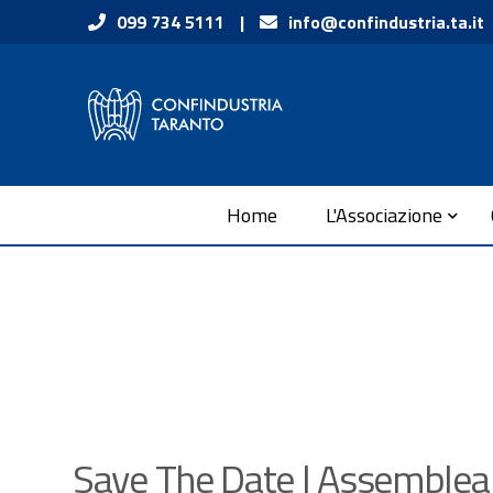
Vai ai contenuti
099 734 5111
|
info@confindustria.ta.it
Vai al menu di navigazione
Vai al footer
Submenu
Home
L'Associazione
Save The Date | Assemblea 