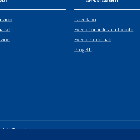
VIZI
APPUNTAMENTI
nzioni
Calendario
ia srl
Eventi Confindustria Taranto
zioni
Eventi Patrocinati
Progetti
stria Taranto
Renato Dario, 65