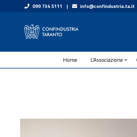
Vai ai contenuti
099 734 5111
|
info@confindustria.ta.it
Vai al menu di navigazione
Vai al footer
Submenu
Home
L'Associazione