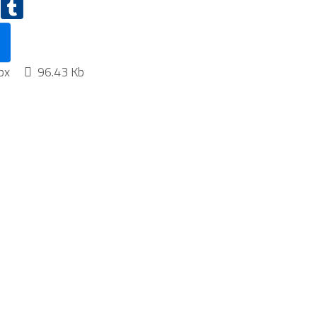
px
96.43 Kb