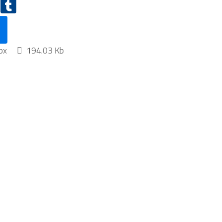
px
194.03 Kb