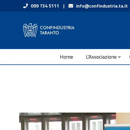
Vai ai contenuti
099 734 5111
|
info@confindustria.ta.it
Vai al menu di navigazione
Vai al footer
Submenu
Home
L'Associazione