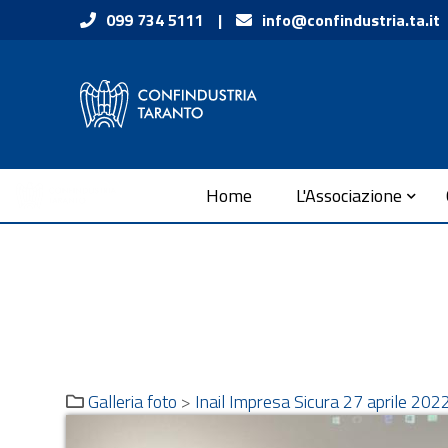
Vai ai contenuti
099 734 5111
|
info@confindustria.ta.it
Vai al menu di navigazione
Vai al footer
Submenu
Home
L'Associazione
Galleria foto
>
Inail Impresa Sicura 27 aprile 202