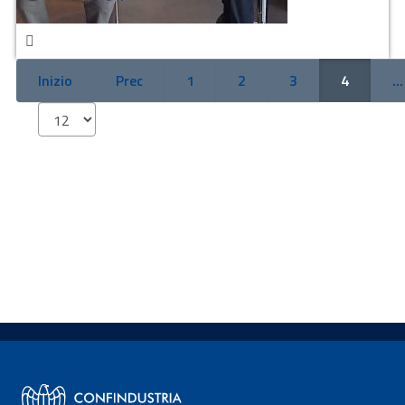
Inizio
Prec
1
2
3
4
...